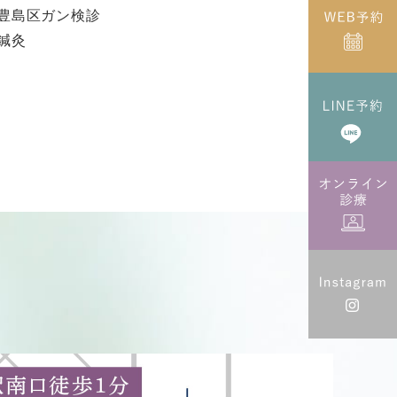
豊島区ガン検診
鍼灸