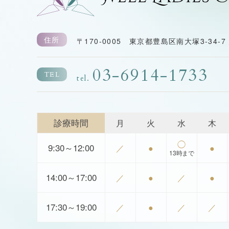
住所
〒170-0005 東京都豊島区南大塚3-34-
03-6914-1733
TEL
tel.
診療時間
月
火
水
木
◯
9:30～12:00
／
●
●
13時まで
14:00～17:00
／
●
／
●
17:30～19:00
／
●
／
／