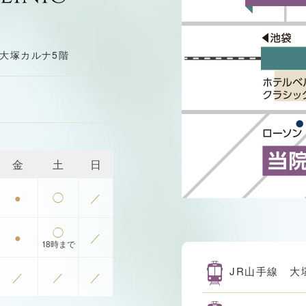
7 大塚カルナ5階
金
土
日
●
◯
／
◯
●
／
18時まで
JR山手線 大
／
／
／