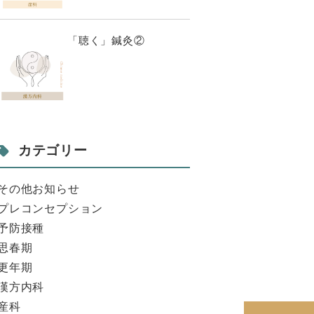
「聴く」鍼灸②
カテゴリー
その他お知らせ
プレコンセプション
予防接種
思春期
更年期
漢方内科
産科