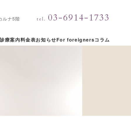
03-6914-1733
塚カルナ5階
tel.
診療案内
料金表
お知らせ
For foreigners
コラム